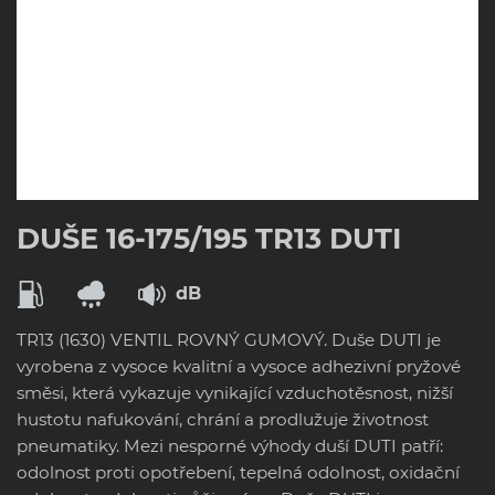
DUŠE 16-175/195 TR13 DUTI
dB
TR13 (1630) VENTIL ROVNÝ GUMOVÝ. Duše DUTI je
vyrobena z vysoce kvalitní a vysoce adhezivní pryžové
směsi, která vykazuje vynikající vzduchotěsnost, nižší
hustotu nafukování, chrání a prodlužuje životnost
pneumatiky. Mezi nesporné výhody duší DUTI patří:
odolnost proti opotřebení, tepelná odolnost, oxidační