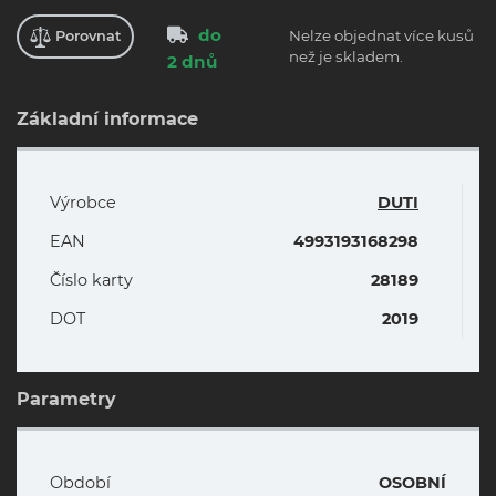
do
Nelze objednat více kusů
Porovnat
než je skladem.
2 dnů
Základní informace
Výrobce
DUTI
EAN
4993193168298
Číslo karty
28189
DOT
2019
Parametry
Období
OSOBNÍ