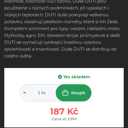
odolnost, odolnosti vůči ozónu. Duše DUTI jsou
použitelné v různých podmínkách, při vysokých i
nízkých teplotách. DUTI duše pokrývají veškerou
potávku, obsahují jakékoliv rozměry, které si trh žádá.
Kompletní sortiment pro typy: osobní, nákladní, moto,
čtyřkolky, agro, EM, stavební stroje, průmyslové a další.
DUTI se vyznačují vynikající kvalitou, vysokou
spolehlivostí a trvanlivostí. Duše DUTI se distribují do
celého světa.
1ks skladem
Koupit
ks
187 Kč
Cena vč. DPH