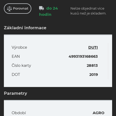
do 24
Nelze objednat více
Porovnat
kusů než je skladem.
hodin
Základní informace
Výrobce
DUTI
EAN
4993193168663
Číslo karty
28813
DOT
2019
Parametry
Období
AGRO