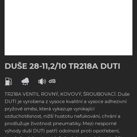
DUŠE 28-11,2/10 TR218A DUTI
dB
TR218A VENTIL ROVNÝ, KOVOVÝ, ŠROUBOVACÍ. Duše
DUTI je vyrobena z vysoce kvalitní a vysoce adhezivní
pryžové směsi, která vykazuje vynikající
vzduchotěsnost, nižší hustotu nafukování, chrání a
prodlužuje životnost pneumatiky. Mezi nesporné
výhody duší DUTI patří: odolnost proti opotřebení,