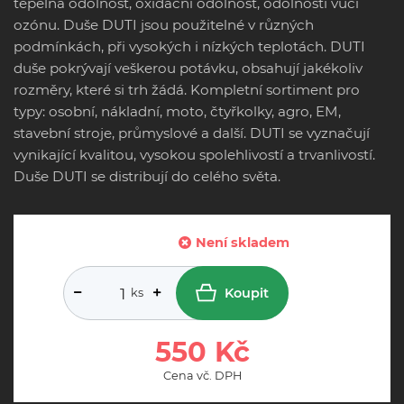
tepelná odolnost, oxidační odolnost, odolnosti vůči
ozónu. Duše DUTI jsou použitelné v různých
podmínkách, při vysokých i nízkých teplotách. DUTI
duše pokrývají veškerou potávku, obsahují jakékoliv
rozměry, které si trh žádá. Kompletní sortiment pro
typy: osobní, nákladní, moto, čtyřkolky, agro, EM,
stavební stroje, průmyslové a další. DUTI se vyznačují
vynikající kvalitou, vysokou spolehlivostí a trvanlivostí.
Duše DUTI se distribují do celého světa.
Není skladem
Koupit
ks
550 Kč
Cena vč. DPH